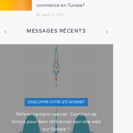
commerce en Tunisie?
août 11, 2017
MESSAGES RÉCENTS
DEVELOPPER VOTRE SITE INTERNET
Référencement naturel : Combien de
Pour
temps pour bien référencer son site web
sur Google ?