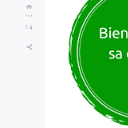
3320
0