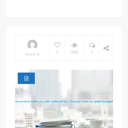
5
2805
0
Noura .D