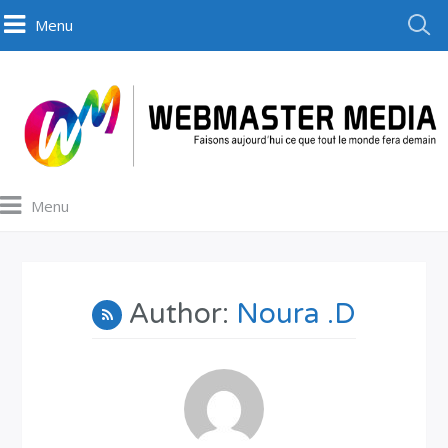
Menu
Menu
Author:
Noura .D