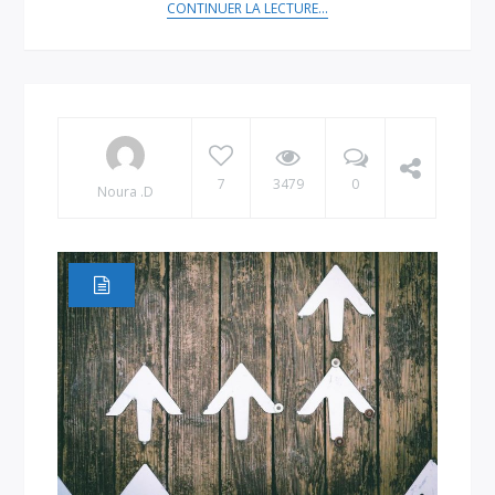
CONTINUER LA LECTURE...
7
3479
0
Noura .D