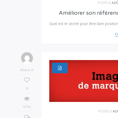
POSTÉ LE
AOÛ
Améliorer son référen
Quel est le secret pour être bien positi
C
Noura .D
9
5754
POSTÉ LE
AOÛ