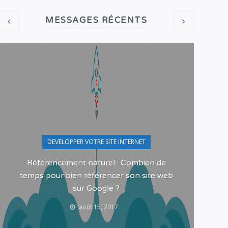
MESSAGES RÉCENTS
DEVELOPPER VOTRE SITE INTERNET
Référencement naturel : Combien de
Pour
temps pour bien référencer son site web
sur Google ?
août 15, 2017