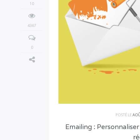
10
4367
0
POSTÉ LE
AOÛ
Emailing : Personnalise
ré