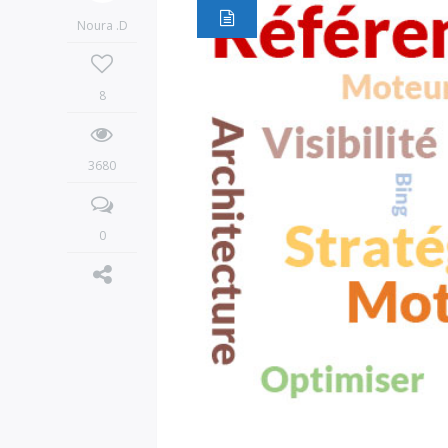
Noura .D
8
3680
0