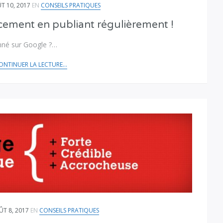
T 10, 2017
EN
CONSEILS PRATIQUES
cement en publiant régulièrement !
onné sur Google ?…
ONTINUER LA LECTURE...
T 8, 2017
EN
CONSEILS PRATIQUES