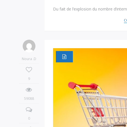
Du fait de l’explosion du nombre d’int
C
Noura .D
9
59088
0