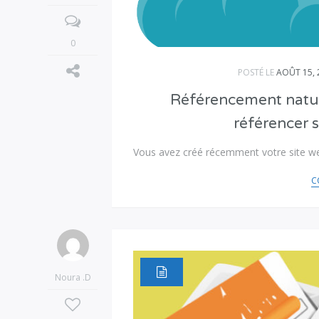
0
POSTÉ LE
AOÛT 15, 
Référencement natur
référencer 
Vous avez créé récemment votre site we
C
Noura .D