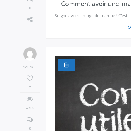
Comment avoir une imag
0
Soignez votre image de marque ! C’est l
C
Noura .D
7
4816
0