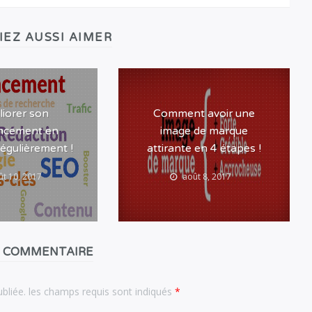
IEZ AUSSI AIMER
iorer son
Comment avoir une
encement en
image de marque
régulièrement !
attirante en 4 étapes !
t 10, 2017
août 8, 2017
N COMMENTAIRE
ubliée. les champs requis sont indiqués
*