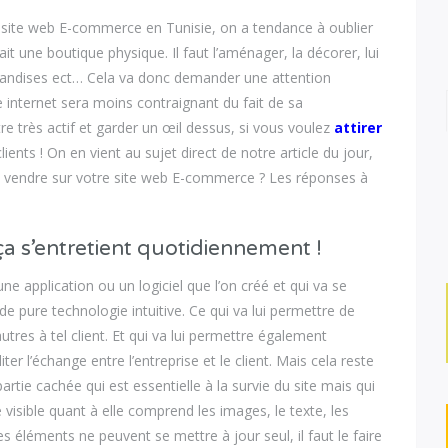
n site web E-commerce en Tunisie, on a tendance à oublier
 une boutique physique. Il faut l’aménager, la décorer, lui
rchandises ect… Cela va donc demander une attention
ite internet sera moins contraignant du fait de sa
tre très actif et garder un œil dessus, si vous voulez
attirer
lients ! On en vient au sujet direct de notre article du jour,
 à vendre sur votre site web E-commerce ? Les réponses à
 s’entretient quotidiennement !
une application ou un logiciel que l’on créé et qui va se
 de pure technologie intuitive. Ce qui va lui permettre de
utres à tel client. Et qui va lui permettre également
er l’échange entre l’entreprise et le client. Mais cela reste
partie cachée qui est essentielle à la survie du site mais qui
ie visible quant à elle comprend les images, le texte, les
es éléments ne peuvent se mettre à jour seul, il faut le faire