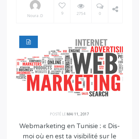
9
2754
0
Noura .D
POSTÉ LE
MAI 11, 2017
Webmarketing en Tunisie : « Dis-
moi où en est ta visibilité sur le