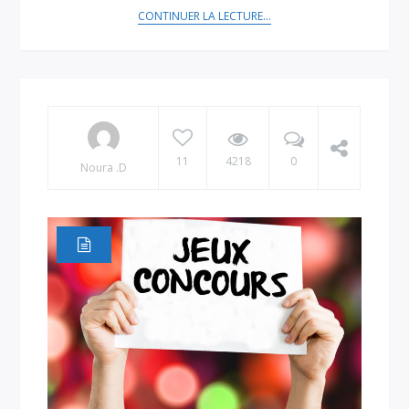
CONTINUER LA LECTURE...
11
4218
0
Noura .D