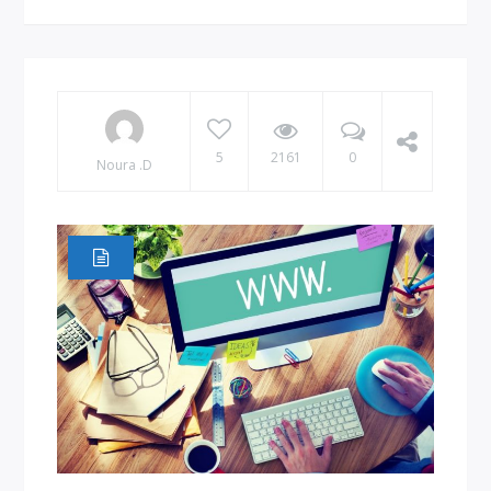
5
2161
0
Noura .D