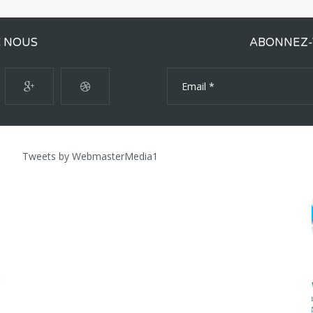
C NOUS
ABONNEZ-
Tweets by WebmasterMedia1
t