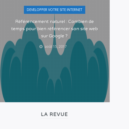
DEVELOPPER VOTRE SITE INTERNET
Référencement naturel : Combien de
Pour
temps pour bien référencer son site web
sur Google ?
août 15, 2017
LA REVUE