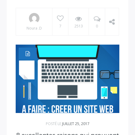
7
2513
0
Noura .D
POSTÉ LE
JUILLET 25, 2017