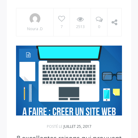
7
2513
0
Noura .D
POSTÉ LE
JUILLET 25, 2017