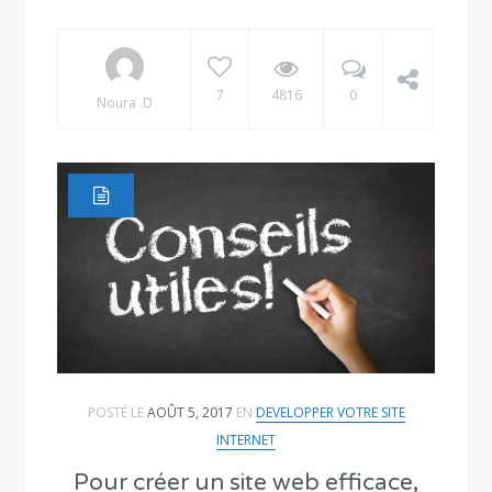
7
4816
0
Noura .D
POSTÉ LE
AOÛT 5, 2017
EN
DEVELOPPER VOTRE SITE
INTERNET
Pour créer un site web efficace,