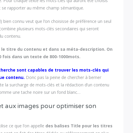
. Pour chaque texte les mots-clés qui auront été choisis
 et se rapporter au même champ sémantique.
) bien connu veut que l’on choisisse de préférence un seul
 y combine plusieurs mots-clés secondaires qui seront
du contenu.
s le titre du contenu et dans sa méta-description. On
 10 fois dans un texte de 800-1000mots.
herche sont capables de trouver les mots-clés qui
que contenu.
Donc pas la peine de chercher à berner
évite la surcharge de mots-clés et la rédaction d’un contenu
a comme une tache noire sur un fond blanc…
 et aux images pour optimiser son
lise ce que l’on appelle
des balises Title pour les titres