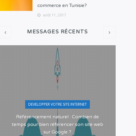
commerce en Tunisie?
août 11, 2017
MESSAGES RÉCENTS
DEVELOPPER VOTRE SITE INTERNET
Référencement naturel : Combien de
Pour
temps pour bien référencer son site web
sur Google ?