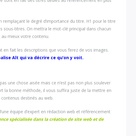
Ce sont en fait des titres dédiés au référencement en plus
 n remplaçant le degré d’importance du titre. H1 pour le titre
es sous-titres. On mettra le mot-clé principal dans chacun
e au mieux votre contenu.
nt en fait les descriptions que vous ferez de vos images.
lise Alt qui va décrire ce qu’on y voit.
 pas une chose aisée mais ce n’est pas non plus soulever
t la bonne méthode, il vous suffira juste de la mettre en
os contenus destinés au web.
 d’une équipe d’expert en rédaction web et référencement
nce spécialisée dans la création de site web et de