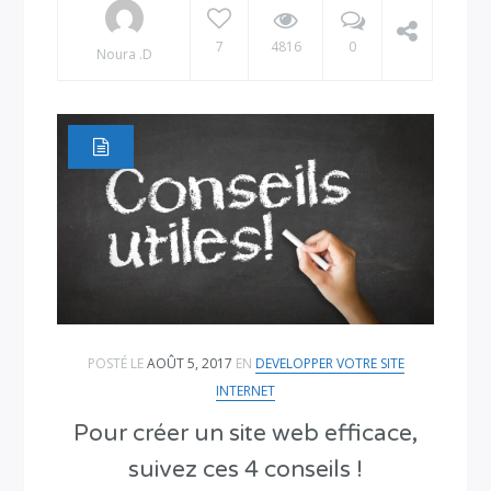
7
4816
0
Noura .D
POSTÉ LE
AOÛT 5, 2017
EN
DEVELOPPER VOTRE SITE
INTERNET
Pour créer un site web efficace,
suivez ces 4 conseils !