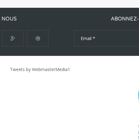
C NOUS
ABONNEZ-
Tweets by WebmasterMedia1
t