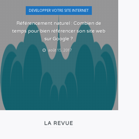
DEVELOPPER VOTRE SITE INTERNET
Référencement naturel : Combien de
Pour
temps pour bien référencer son site web
sur Google ?
août 15, 2017
LA REVUE