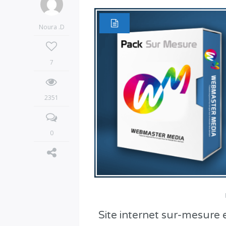
Noura .D
7
2351
0
Site internet sur-mesure e