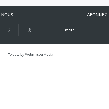
C NOUS
ABONNEZ-
Tweets by WebmasterMedia1
t