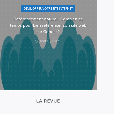
DEVELOPPER VOTRE SITE INTERNET
Pour
Référencement naturel : Combien de
temps pour bien référencer son site web
sur Google ?
août 15, 2017
LA REVUE