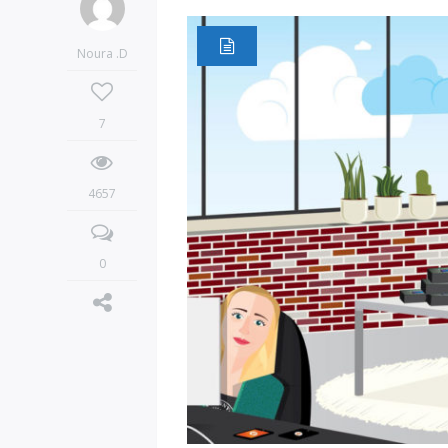
Noura .D
7
4657
0