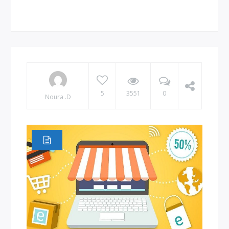
5
3551
0
Noura .D