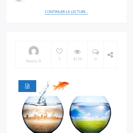
CONTINUER LA LECTURE...
5
8139
0
Noura .D