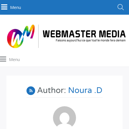
Menu
Menu
Author:
Noura .D