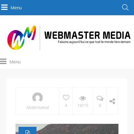
Menu
Menu
4
16115
0
Abdel Hamid