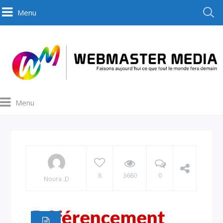
Menu
Menu
8
3680
0
Noura .D