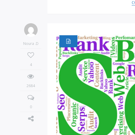
C
Noura .D
4
2684
0