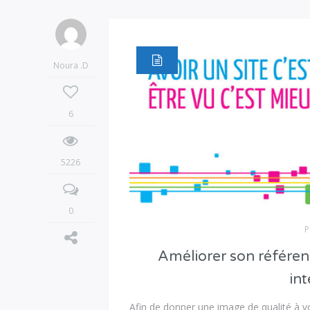
Noura .D
6
5226
0
P
Améliorer son référen
int
Afin de donner une image de qualité à v