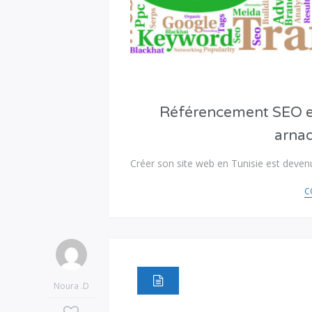
Référencement SEO en T
arnaq
Créer son site web en Tunisie est deve
C
Noura .D