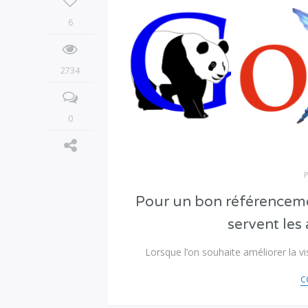
6
2734
0
Pour un bon référencemen
servent les
Lorsque l’on souhaite améliorer la vis
C