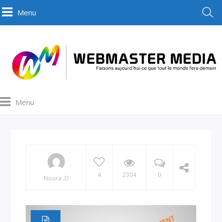
Menu
Menu
4
2304
0
Noura .D