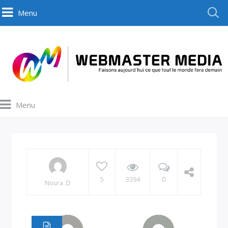
Menu
Menu
5
3394
0
Noura .D