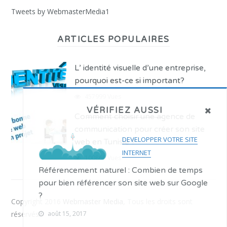
Tweets by WebmasterMedia1
ARTICLES POPULAIRES
L’ identité visuelle d’une entreprise,
pourquoi est-ce si important?
457999 Vues
VÉRIFIEZ AUSSI
Comment choisir une agence de
communication pour créer son site
DEVELOPPER VOTRE SITE
web en Tunisie ?
INTERNET
100869 Vues
Référencement naturel : Combien de temps
pour bien référencer son site web sur Google
?
Copyright 2016
Webmaster Media
, Tous les droits sont
réservés.
août 15, 2017