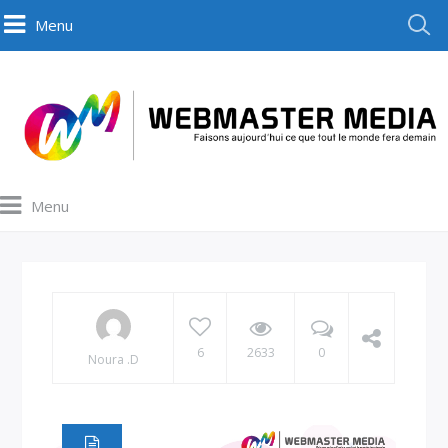
Menu
Menu
6
2633
0
Noura .D