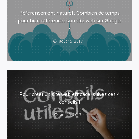
Référencement naturel : Combien de temps
pour bien référencer son site web sur Google
?
août 15, 2017
Pour créer un site web efficace, suivez ces 4
conseils !
août 5, 2017