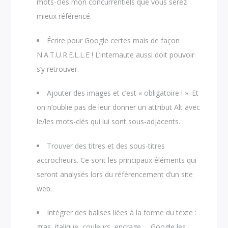
mots-clés mon concurrentiels que vous serez
mieux référencé.
Écrire pour Google certes mais de façon
N.A.T.U.R.E.L.L.E ! L’internaute aussi doit pouvoir
s’y retrouver.
Ajouter des images et c’est « obligatoire ! ». Et
on n’oublie pas de leur donner un attribut Alt avec
le/les mots-clés qui lui sont sous-adjacents.
Trouver des titres et des sous-titres
accrocheurs. Ce sont les principaux éléments qui
seront analysés lors du référencement d’un site
web.
Intégrer des balises liées à la forme du texte :
gras, italique, couleurs, encrage … Google les