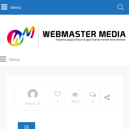
Menu
Menu
7
2629
0
Noura .D