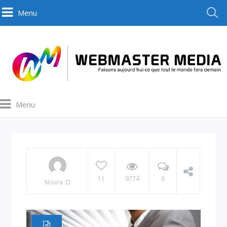
Menu
Menu
11
9774
0
Noura .D