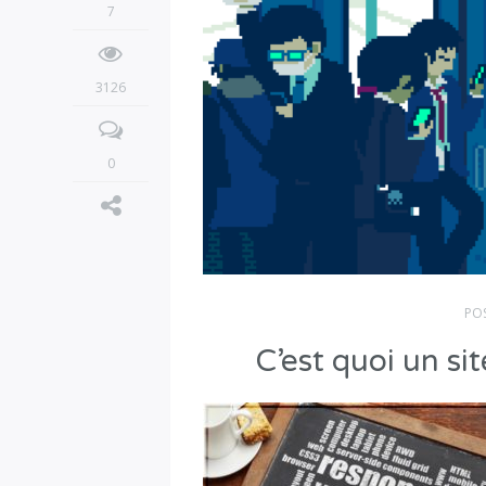
7
3126
0
PO
C’est quoi un si