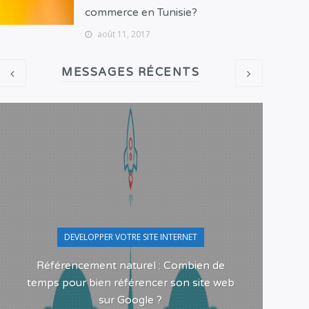
commerce en Tunisie?
août 11, 2017
MESSAGES RÉCENTS
DEVELOPPER VOTRE SITE INTERNET
Référencement naturel : Combien de
Pour
temps pour bien référencer son site web
sur Google ?