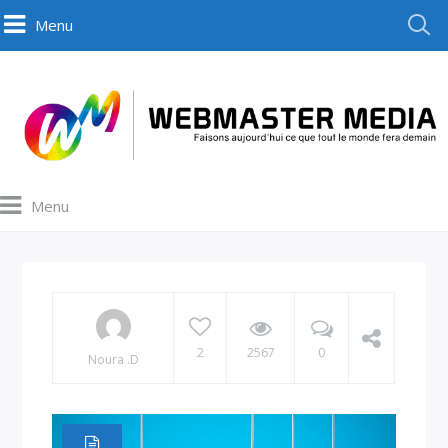
Menu
Menu
2
2567
0
Noura .D