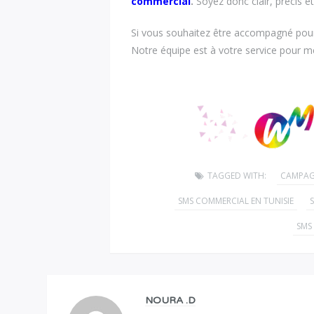
commercial
.
Soyez donc clair, précis et 
Si vous souhaitez être accompagné pour
Notre équipe est à votre service pour me
TAGGED WITH:
CAMPAG
SMS COMMERCIAL EN TUNISIE
SMS 
NOURA .D