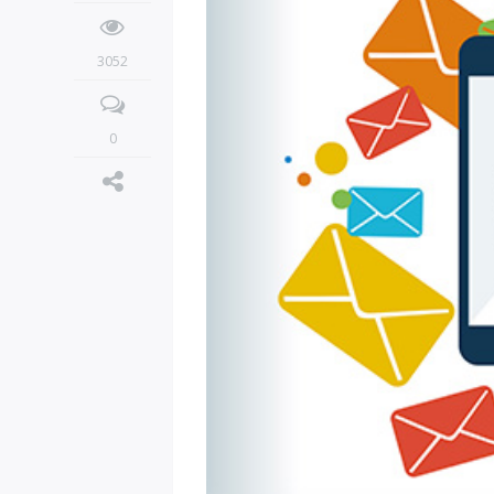
3052
0