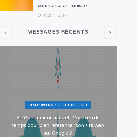
commerce en Tunisie?
août 11, 2017
MESSAGES RÉCENTS
DEVELOPPER VOTRE SITE INTERNET
Référencement naturel : Combien de
Pour
temps pour bien référencer son site web
sur Google ?