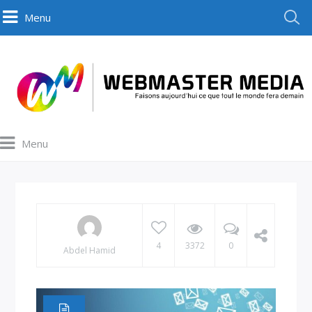
Menu
Menu
4
3372
0
Abdel Hamid