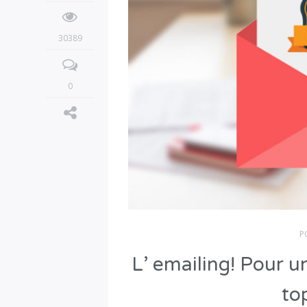
30389
0
P
L’ emailing! Pour 
to