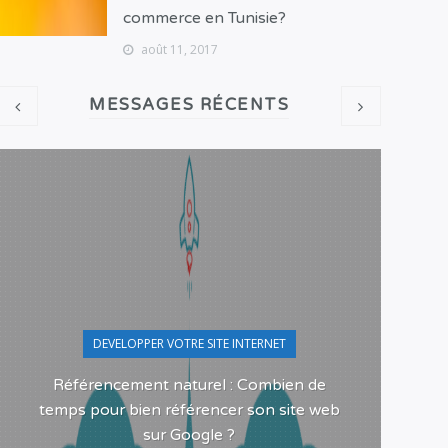
commerce en Tunisie?
août 11, 2017
MESSAGES RÉCENTS
DEVELOPPER VOTRE SITE INTERNET
Référencement naturel : Combien de
Pour
temps pour bien référencer son site web
sur Google ?