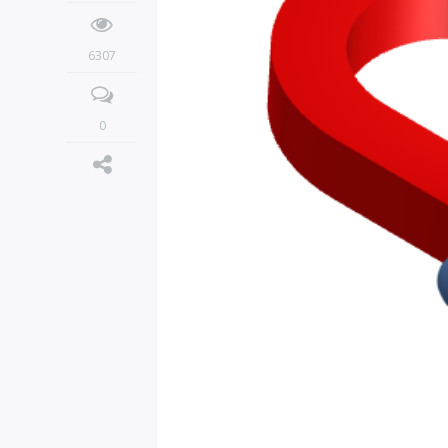
6307
0