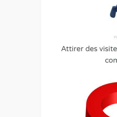
P
Attirer des visit
com