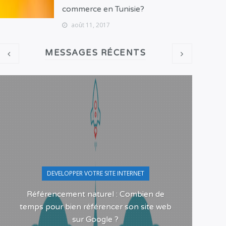
commerce en Tunisie?
août 11, 2017
MESSAGES RÉCENTS
DEVELOPPER VOTRE SITE INTERNET
Référencement naturel : Combien de
Pour
temps pour bien référencer son site web
sur Google ?