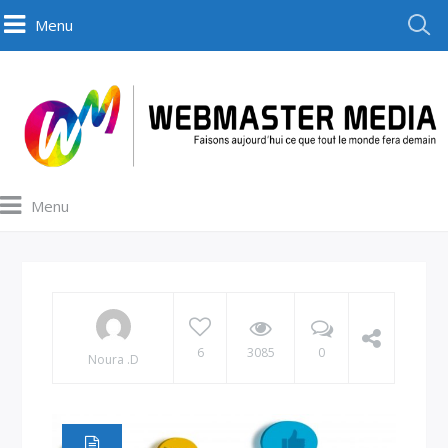
Menu
Menu
6
3085
0
Noura .D