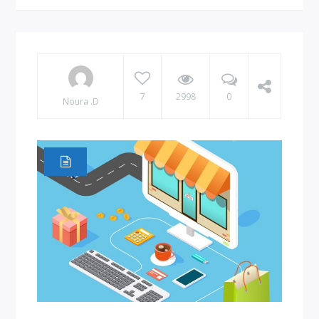
7
2998
0
Noura .D