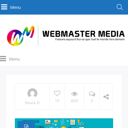
Menu
Menu
10
4267
0
Noura .D