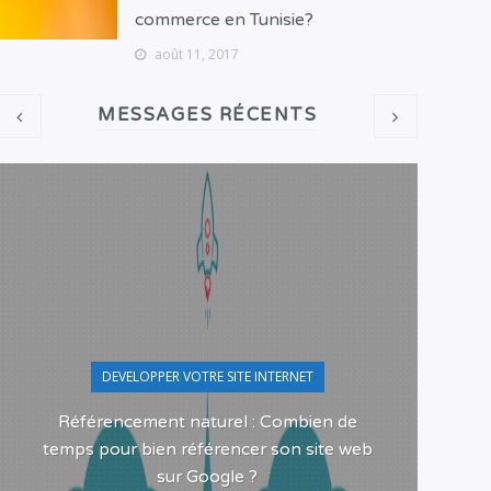
commerce en Tunisie?
août 11, 2017
MESSAGES RÉCENTS
DEVELOPPER VOTRE SITE INTERNET
Référencement naturel : Combien de
Pour
temps pour bien référencer son site web
sur Google ?