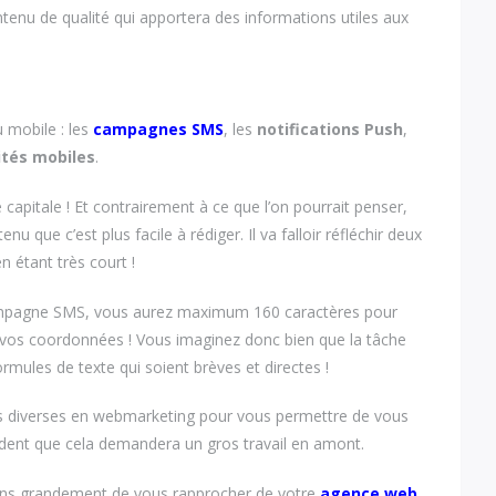
ntenu de qualité qui apportera des informations utiles aux
u mobile : les
campagnes SMS
, les
notifications Push
,
ités mobiles
.
 capitale ! Et contrairement à ce que l’on pourrait penser,
u que c’est plus facile à rédiger. Il va falloir réfléchir deux
en étant très court !
ampagne SMS, vous aurez maximum 160 caractères pour
er vos coordonnées ! Vous imaginez donc bien que la tâche
ormules de texte qui soient brèves et directes !
rès diverses en webmarketing pour vous permettre de vous
ident que cela demandera un gros travail en amont.
lons grandement de vous rapprocher de votre
agence web